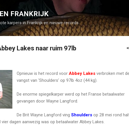
Doorgaan naar hoofdcontent
EN FRANKRIJK
rote karpers in Frankrijk en nieuwe records
Abbey Lakes naar ruim 97lb
Opnieuw is het record voor
Abbey Lakes
verbroken met d
vangst van 'Shoulders' op 97lb 4oz (44 kg).
De enorme spiegelkarper werd op het Franse betaalwater
gevangen door Wayne Langford.
De Brit Wayne Langford ving
Shoulders
op 28 mei rond hal
 al vier dagen aanwezig was op betaalwater Abbey Lakes.