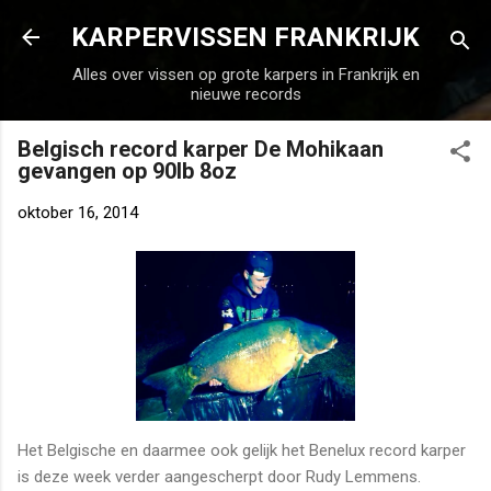
Doorgaan naar hoofdcontent
KARPERVISSEN FRANKRIJK
Alles over vissen op grote karpers in Frankrijk en
nieuwe records
Belgisch record karper De Mohikaan
gevangen op 90lb 8oz
oktober 16, 2014
Het Belgische en daarmee ook gelijk het Benelux record karper
is deze week verder aangescherpt door Rudy Lemmens.