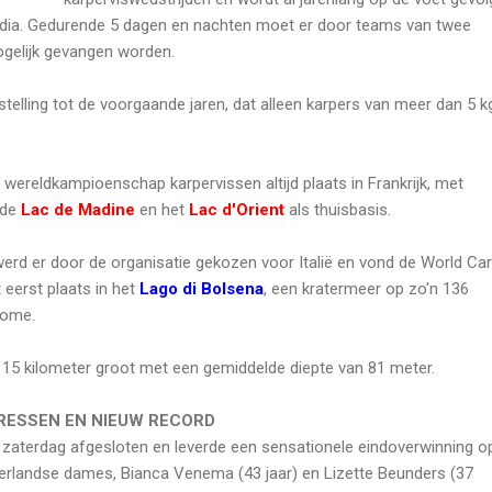
dia. Gedurende 5 dagen en nachten moet er door teams van twee
ogelijk gevangen worden.
stelling tot de voorgaande jaren, dat alleen karpers van meer dan 5 k
 wereldkampioenschap karpervissen altijd plaats in Frankrijk, met
mde
Lac de Madine
en het
Lac d'Orient
als thuisbasis.
 werd er door de organisatie gekozen voor Italië en vond de World Ca
 eerst plaats in het
Lago di Bolsena
, een kratermeer op zo'n 136
Rome.
115 kilometer groot met een gemiddelde diepte van 81 meter.
RESSEN EN NIEUW RECORD
 zaterdag afgesloten en leverde een sensationele eindoverwinning o
rlandse dames, Bianca Venema (43 jaar) en Lizette Beunders (37