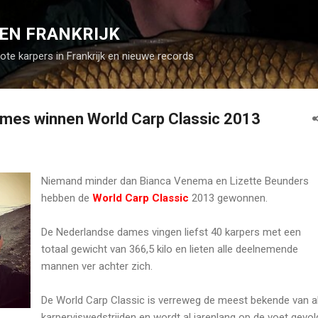
Doorgaan naar hoofdcontent
EN FRANKRIJK
rote karpers in Frankrijk en nieuwe records
mes winnen World Carp Classic 2013
Niemand minder dan Bianca Venema en Lizette Beunders
hebben de
World Carp Classic
2013 gewonnen.
De Nederlandse dames vingen liefst 40 karpers met een
totaal gewicht van 366,5 kilo en lieten alle deelnemende
mannen ver achter zich.
De World Carp Classic is verreweg de meest bekende van al
karperviswedstrijden en wordt al jarenlang op de voet gevol