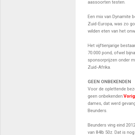
aassoorten testen.
Een mix van Dynamite bo
Zuid-Europa, was zo go
wilden eten van het on
Het vijftienjarige best
70.000 pond, ofwel bijn
sponsorprijzen onder me
Zuid-Afrika.
GEEN ONBEKENDEN
Voor de oplettende bez
geen onbekenden.
Vorig
dames, dat werd gevang
Beunders.
Beunders ving eind 201
van 84lb 50z. Dat is nog 