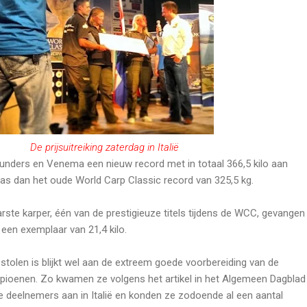
De prijsuitreiking zaterdag in Italië
unders en Venema een nieuw record met in totaal 366,5 kilo aan
as dan het oude World Carp Classic record van 325,5 kg.
ste karper, één van de prestigieuze titels tijdens de WCC, gevangen
een exemplaar van 21,4 kilo.
gestolen is blijkt wel aan de extreem goede voorbereiding van de
ioenen. Zo kwamen ze volgens het artikel in het Algemeen Dagblad 
 deelnemers aan in Italië en konden ze zodoende al een aantal