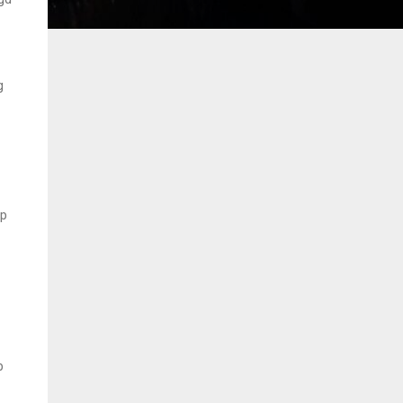
g
rp
p