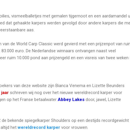
ilies, vismeelballetjes met gemalen tijgernoot en een aardamandel u
ed dat gehaakte karpers werden gevolgd door andere karpers die m
weerstaanbare aas.
aan van de World Carp Classic werd gevierd met een prijzenpot van ru
a 83.000 euro. De Nederlandse winnaars ontvangen naast veel
er ruim 10.000 pond aan prijzengeld en een visreis van twee weken 
oekers van deze website zijn Bianca Venema en Lizette Beunders
 jaar
schreven wij nog over het nieuwe wereldrecord karper voor
en op het Franse betaalwater
Abbey Lakes
door, jawel, Lizette
2 de bekende spiegelkarper Shoulders op een destijds recordgewicht
altijd het
wereldrecord karper
voor vrouwen.