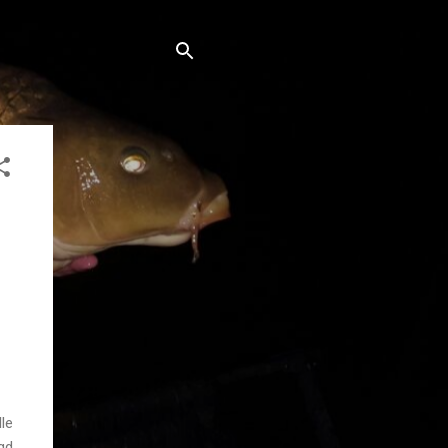
le
gd