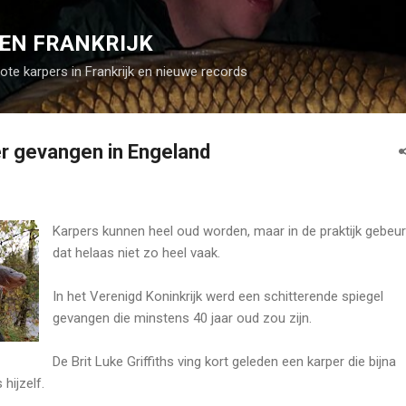
Doorgaan naar hoofdcontent
EN FRANKRIJK
rote karpers in Frankrijk en nieuwe records
r gevangen in Engeland
Karpers kunnen heel oud worden, maar in de praktijk gebeur
dat helaas niet zo heel vaak.
In het Verenigd Koninkrijk werd een schitterende spiegel
gevangen die minstens 40 jaar oud zou zijn.
De Brit Luke Griffiths ving kort geleden een karper die bijna
hijzelf.