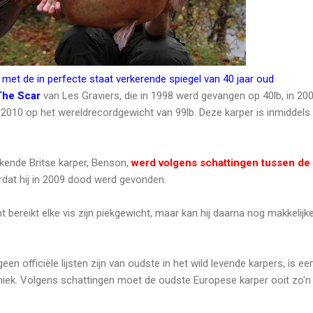
s met de in perfecte staat verkerende spiegel van 40 jaar oud
The Scar
van Les Graviers, die in 1998 werd gevangen op 40lb, in 20
in 2010 op het wereldrecordgewicht van 99lb. Deze karper is inmiddels
kende Britse karper, Benson,
werd volgens schattingen tussen de
rdat hij in 2009 dood werd gevonden.
ereikt elke vis zijn piekgewicht, maar kan hij daarna nog makkelijk
geen officiële lijsten zijn van oudste in het wild levende karpers, is ee
j uniek. Volgens schattingen moet de oudste Europese karper ooit zo'n