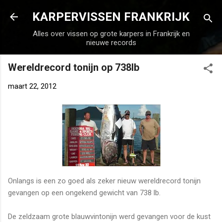
Doorgaan naar hoofdcontent
KARPERVISSEN FRANKRIJK
Alles over vissen op grote karpers in Frankrijk en
nieuwe records
Wereldrecord tonijn op 738lb
maart 22, 2012
Onlangs is een zo goed als zeker nieuw wereldrecord tonijn
gevangen op een ongekend gewicht van 738 lb.
De zeldzaam grote blauwvintonijn werd gevangen voor de kust