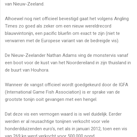
van Nieuw-Zeeland.
Alhoewel nog niet officieel bevestigd gaat het volgens Angling
Times zo goed als zeker om een nieuw wereldrecord
blauwvintonijn, een pacific bluefin om exact te zijn (niet te
verwarren met de Europese variant van de bedreigde vis).
De Nieuw-Zeelander Nathan Adams ving de monstervis vanaf
een boot voor de kust van het Noordereiland in zijn thuisland in
de buurt van Houhora.
Wanneer de vangst officieel wordt goedgekeurd door de IGFA
(International Game Fish Association) is er sprake van de
grootste tonijn ooit gevangen met een hengel.
Dat deze vis een vermogen waard is is wel duidelijk. Eerder
werden er al reusachtige tonijnen verkocht voor vele
honderdduizenden euro's, net als in januari 2012, toen een vis
van 269 kg werd verkocht voor 500.000 pond.