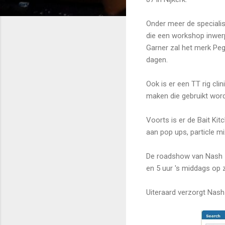
Onder meer de speciali
die een workshop inwer
Garner zal het merk Pe
dagen.
Ook is er een TT rig cli
maken die gebruikt wor
Voorts is er de Bait Ki
aan pop ups, particle m
De roadshow van Nash za
en 5 uur 's middags op 
Uiteraard verzorgt Nash 