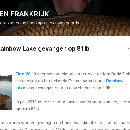
Doorgaan naar hoofdcontent
EN FRANKRIJK
rote karpers in Frankrijk en nieuwe records
Rainbow Lake gevangen op 81lb
Eind 2010
schreven wij hier al eerder over de Ken Dodd Fis
die destijds op het bekende Franse betaalwater
Rainbow
Lake
was gevangen op een gewicht van ruim 87lb.
In juni 2011 is deze recordspiegel wederom gevangen, ditma
op ruim 81lb.
erkarpers worden gevangen op Rainbow Lake blijkt wel uit het laats
van Advanced Carp Equipment (ACE, dat onlangs is overgenomen doo