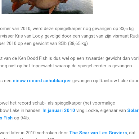
 zomer van 2010, werd deze spiegelkarper nog gevangen op 33,6 kg
rvisser Kris van Looy, gevolgd door een vangst van zijn vismaat Rudi
r 2010 op een gewicht van 85lb (38,65 kg).
t van de Ken Dodd Fish is dus wel op een zwaarder gewicht dan vor
nog niet op het topgewicht waarop de spiegel eerder is gevangen.
ns een
nieuw record schubkarper
gevangen op Rainbow Lake door
wel het record schub- als spiegelkarper (het voormalige
nbow Lake in handen.
In januari 2010
ving Locke, eigenaar van
Solar
s Fish
op 94lb.
 werd later in 2010 verbroken door
The Scar van Les Graviers
, dat