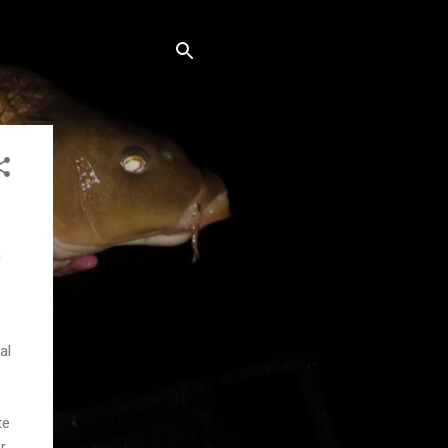
h
al
te
r