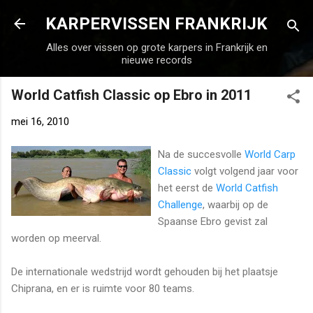
Doorgaan naar hoofdcontent
KARPERVISSEN FRANKRIJK
Alles over vissen op grote karpers in Frankrijk en
nieuwe records
World Catfish Classic op Ebro in 2011
mei 16, 2010
Na de succesvolle
World Carp
Classic
volgt volgend jaar voor
het eerst de
World Catfish
Challenge
, waarbij op de
Spaanse Ebro gevist zal
worden op meerval.
De internationale wedstrijd wordt gehouden bij het plaatsje
Chiprana, en er is ruimte voor 80 teams.