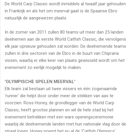
De World Carp Classic wordt inmiddels al twaalf jaar gehouden
in Frankrijk en als het om meerval gaat is de Spaanse Ebro
natuurlijk de aangewezen plaats.
In de zomer van 2011 zullen 80 teams uit meer dan 25 landen
deelnemen aan de eerste World Catfish Classic, die vervolgens
elk jaar opnieuw gehouden zal worden. De deelnemende teams
zullen in drie sectoren van de Ebro in de buurt van Chiprana
vissen, waarbij er elke keer van plaats gewisseld wordt om het
evenement zo eerlijk mogelijk te maken.
'OLYMPISCHE SPELEN MEERVAL'
Elk team zal bestaan uit twee vissers en één zogenaamde
'runner' die helpt door onder meer de stekken van aas te
voorzien. Ross Honey, de grondlegger van de World Carp
Classic, heeft grootse plannen en wil de hele stad bij het
evenement betrekken met een ware openingsceremonie
waarbij de deelnemende landen met hun nationale vlag door de
straat lopen. Honey noemt het nu al de 'Catfish Olympics'.