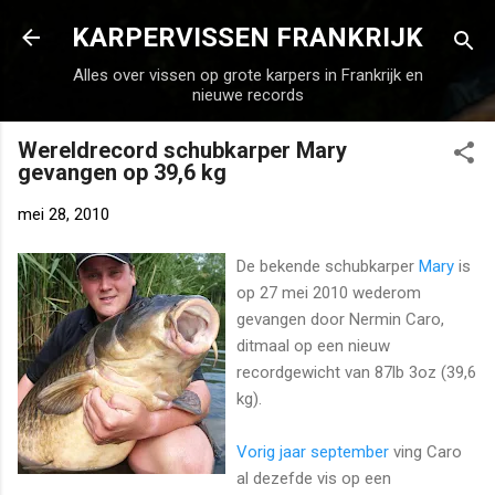
Doorgaan naar hoofdcontent
KARPERVISSEN FRANKRIJK
Alles over vissen op grote karpers in Frankrijk en
nieuwe records
Wereldrecord schubkarper Mary
gevangen op 39,6 kg
mei 28, 2010
De bekende schubkarper
Mary
is
op 27 mei 2010 wederom
gevangen door Nermin Caro,
ditmaal op een nieuw
recordgewicht van 87lb 3oz (39,6
kg).
Vorig jaar september
ving Caro
al dezefde vis op een