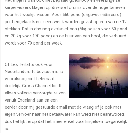
Het tripje is dan ook niet bepaald goedkoop en veel Engelse
karpervissers klagen op diverse forums over de hoge tarieven
voor het weekje vissen. Voor 560 pond (ongeveer 635 euro)
per hengelaar kan er een week worden gevist op één van de 12
stekken. Dat is dan nog exclusief aas (5kg boilies voor 50 pond
en 20 kg voor 170 pond) en de huur van een boot, die verhuurd
wordt voor 70 pond per week.
Of Les Teillatts ook voor
Nederlanders te bevissen is is
vooralsnog niet helemaal
duidelijk. Cross Channel biedt
alleen volledig verzorgde reizen
vanuit Engeland aan en een
eerder door mij gestuurde email met de vraag of je ook met
eigen vervoer naar het betaalwater kan werd niet beantwoord,
dus het lijkt erop dat het meer enkel voor Engelsen toegankelijk
is.