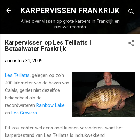
Doorgaan naar hoofdcontent
KARPERVISSEN FRANKRIJK
Alles over vissen op grote karpers in Frankrijk en
nieuwe records
Karpervissen op Les Teillatts |
Betaalwater Frankrijk
augustus 31, 2009
Les Teillatts
, gelegen op zo'n
400 kilometer van de haven van
Calais, geniet niet dezelfde
bekendheid als de
recordwateren
Rainbow Lake
en
Les Graviers
.
Dit zou echter wel eens snel kunnen veranderen, want het
karperbestand van Les Teillatts is indrukwekkend.